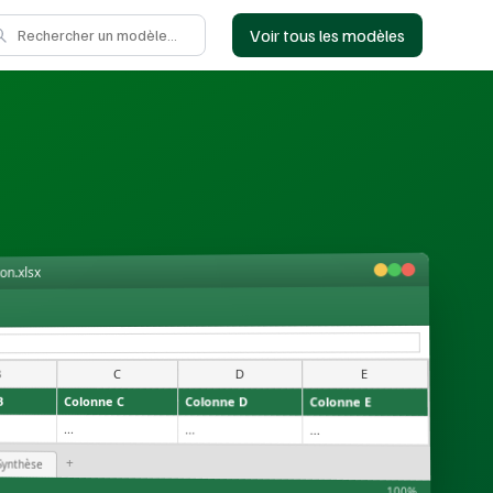
Voir tous les modèles
on.xlsx
E
D
C
B
B
Colonne C
Colonne D
Colonne E
...
...
...
+
Synthèse
100%