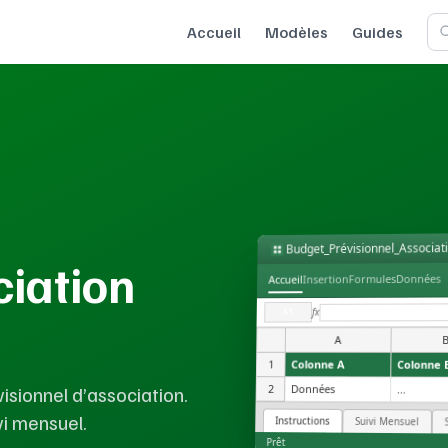
Accueil
Modèles
Guides
Budget_Prévisionnel_Associati
ciation
Données
Formules
Insertion
Accueil
fx
A1
A
1
Colonne A
Colonne 
isionnel d’association.
2
Données
...
vi mensuel.
Instructions
Suivi Mensuel
Prêt