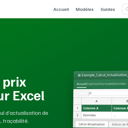
Accueil
Modèles
Guides
Exemple_Calcul_Actualisation
 prix
Données
Formules
Insertion
Accueil
ur Excel
fx
A1
A
1
Colonne A
Colonne 
ul d’actualisation de
2
Données
...
 traçabilité.
Calcul Actualisation
Indices de 