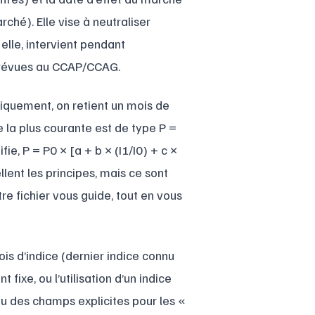
ché). Elle vise à neutraliser
, elle, intervient pendant
 prévues au CCAP/CCAG.
piquement, on retient un mois de
e la plus courante est de type P =
ifie, P = P0 × [a + b × (I1/I0) + c ×
lent les principes, mais ce sont
tre fichier vous guide, tout en vous
is d’indice (dernier indice connu
 fixe, ou l’utilisation d’un indice
vu des champs explicites pour les «