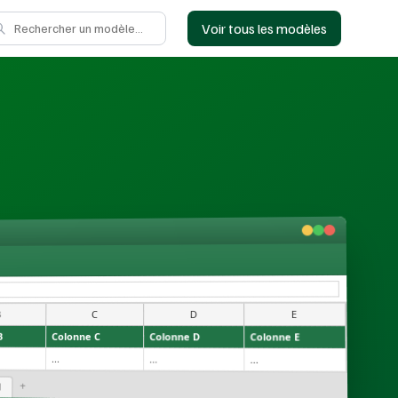
Voir tous les modèles
E
D
C
B
B
Colonne C
Colonne D
Colonne E
...
...
...
+
l