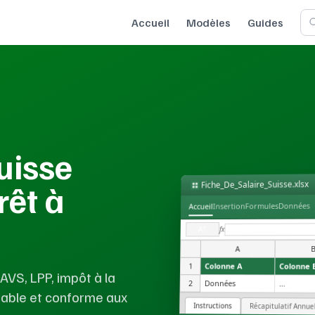
Accueil
Modèles
Guides
uisse
Fiche_De_Salaire_Suisse.xlsx
rêt à
Données
Formules
Insertion
Accueil
fx
A1
A
1
Colonne A
Colonne 
 AVS, LPP, impôt à la
2
Données
...
rable et conforme aux
Instructions
Récapitulatif Annue