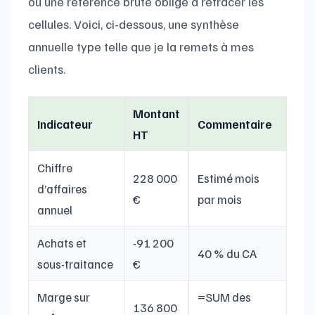
où une référence brute oblige à retracer les
cellules. Voici, ci-dessous, une synthèse
annuelle type telle que je la remets à mes
clients.
Montant
Indicateur
Commentaire
HT
Chiffre
228 000
Estimé mois
d’affaires
€
par mois
annuel
Achats et
-91 200
40 % du CA
sous-traitance
€
Marge sur
=SUM des
136 800