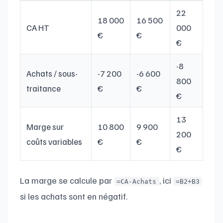
22
18 000
16 500
CA HT
000
€
€
€
-8
Achats / sous-
-7 200
-6 600
800
traitance
€
€
€
13
Marge sur
10 800
9 900
200
coûts variables
€
€
€
La marge se calcule par
, ici
=CA-Achats
=B2+B3
si les achats sont en négatif.