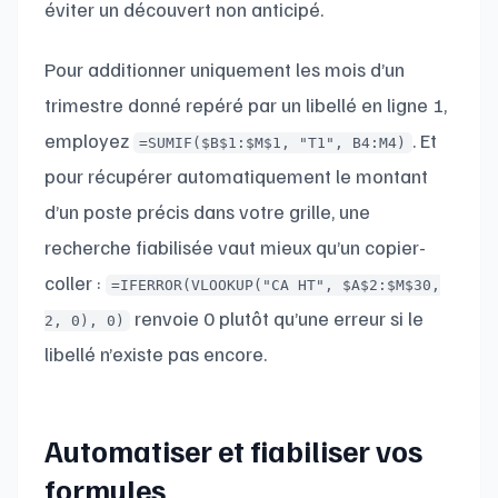
éviter un découvert non anticipé.
Pour additionner uniquement les mois d’un
trimestre donné repéré par un libellé en ligne 1,
employez
. Et
=SUMIF($B$1:$M$1, "T1", B4:M4)
pour récupérer automatiquement le montant
d’un poste précis dans votre grille, une
recherche fiabilisée vaut mieux qu’un copier-
coller :
=IFERROR(VLOOKUP("CA HT", $A$2:$M$30,
renvoie 0 plutôt qu’une erreur si le
2, 0), 0)
libellé n’existe pas encore.
Automatiser et fiabiliser vos
formules