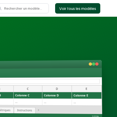
Voir tous les modèles
E
D
C
B
B
Colonne C
Colonne D
Colonne E
...
...
...
+
étriques
Instructions
100%