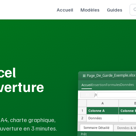
Accueil
Modèles
Guides
cel
Page_De_Garde_Exemple.xlsx
verture
Données
Formules
Insertion
Accueil
fx
A1
A
1
Colonne A
Colonne 
 A4, charte graphique,
2
Données
...
ouverture en 3 minutes.
Sommaire Détaillé
Données & M
Prêt