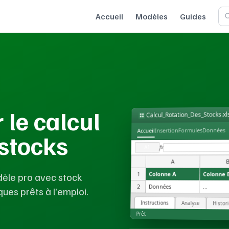
Accueil
Modèles
Guides
 le calcul
Calcul_Rotation_Des_Stocks.xl
Données
Formules
Insertion
Accueil
 stocks
fx
A1
A
1
Colonne A
Colonne 
odèle pro avec stock
2
Données
...
ues prêts à l’emploi.
Instructions
Analyse
Histor
Prêt