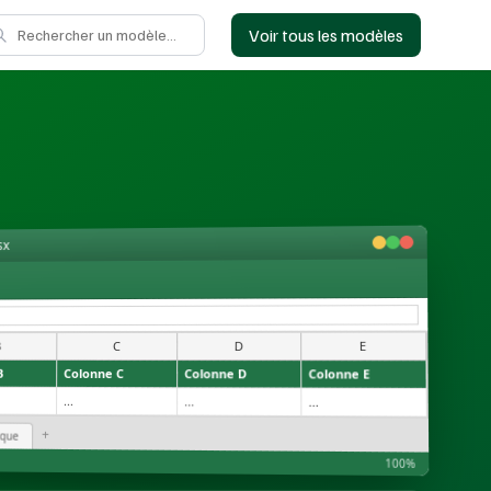
Voir tous les modèles
sx
E
D
C
B
B
Colonne C
Colonne D
Colonne E
...
...
...
+
ique
100%