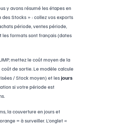
Nous y avons résumé les étapes en
n des Stocks » : collez vos exports
, achats période, ventes période,
et les formats sont français (dates
 CUMP, mettez le coût moyen de la
re coût de sortie. Le modèle calcule
isées / Stock moyen) et les
jours
tation si votre période est
ns.
s, la couverture en jours et
 orange = à surveiller. L’onglet «