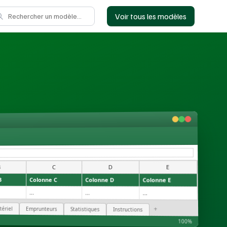
Voir tous les modèles
E
D
C
B
B
Colonne C
Colonne D
Colonne E
...
...
...
+
ériel
Emprunteurs
Statistiques
Instructions
100%