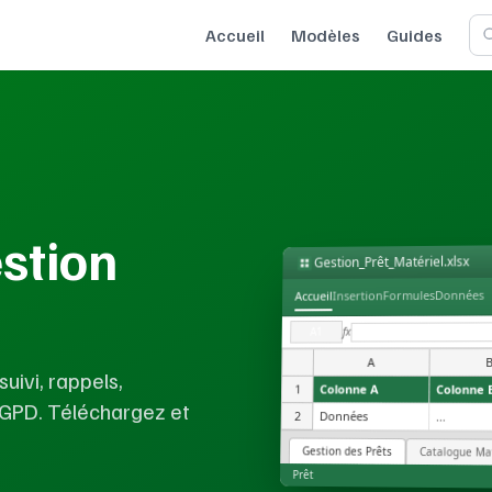
Accueil
Modèles
Guides
stion
Gestion_Prêt_Matériel.xlsx
Données
Formules
Insertion
Accueil
fx
A1
A
uivi, rappels,
1
Colonne A
Colonne 
 RGPD. Téléchargez et
2
Données
...
Gestion des Prêts
Catalogue Mat
Prêt