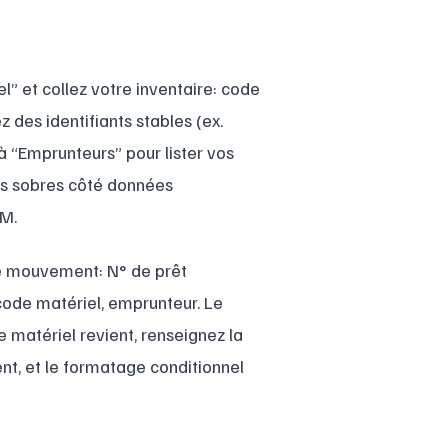
” et collez votre inventaire: code
z des identifiants stables (ex.
à “Emprunteurs” pour lister vos
ons sobres côté données
RM.
ue mouvement: N° de prêt
 code matériel, emprunteur. Le
le matériel revient, renseignez la
lent, et le formatage conditionnel