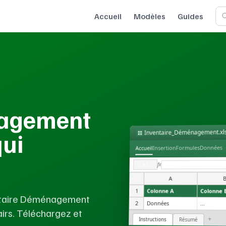
Accueil
Modèles
Guides
nagement
Inventaire_Déménagement.xl
qui
Données
Formules
Insertion
Accueil
fx
A1
A
1
Colonne A
Colonne 
entaire Déménagement
2
Données
...
airs. Téléchargez et
+
Instructions
Résumé