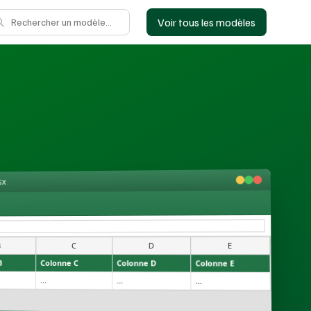
Voir tous les modèles
sx
E
D
C
B
B
Colonne C
Colonne D
Colonne E
...
...
...